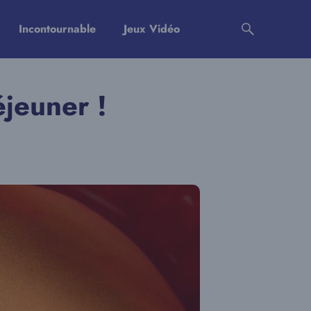
Incontournable
Jeux Vidéo
éjeuner !