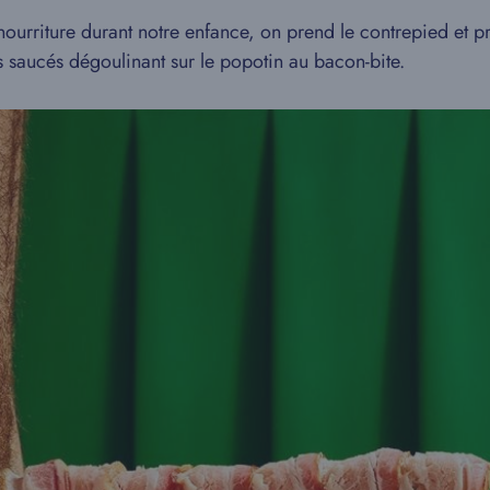
urriture durant notre enfance, on prend le contrepied et p
 saucés dégoulinant sur le popotin au bacon-bite.