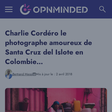
Aller
au
contenu
Charlie Cordéro le
photographe amoureux de
Santa Cruz del Islote en
Colombie…
Bertrand Messi
Mis à jour le :
2 avril 2018