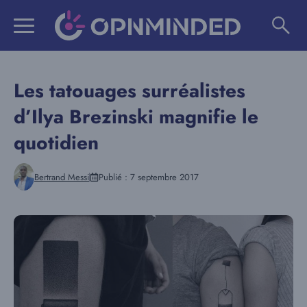
Aller
au
contenu
Les tatouages surréalistes
d’Ilya Brezinski magnifie le
quotidien
Bertrand Messi
Publié :
7 septembre 2017