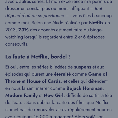
avec d’autres séries. Et mon expérience m’a permis de
dresser un constat plus ou moins affligeant –
tout
dépend d’où on se positionne
– : vous êtes beaucoup
comme moi. Selon une étude réalisée par
Netflix
en
2013,
73%
des abonnés estiment faire du binge-
watching lorsqu’ils regardent entre 2 et 6 épisodes
consécutifs.
La faute à Netflix, bordel !
Et oui, entre les séries blindées de
suspens
et aux
épisodes qui durent une
éternité
comme
Game of
Throne
et
House of Cards
, et celles qui détendent
en nous faisant marrer comme
Bojack Horsman
,
Modern Family
et
New Girl
, difficile de sortir la tête
de l’eau… Sans oublier la carte des films que Netflix
n’omet pas de renouveler assez régulièrement pour en
avoir toujours 15 000 à regarder ! Alors voilà, on