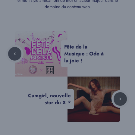
et mon style amical font de moi un acteur majeur dans le
domaine du contenu web.
Fête de la
Musique : Ode à
la joie !
Camgirl, nouvelle
star du X ?