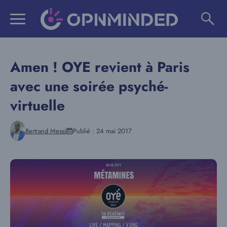
Aller
au
contenu
Amen ! OYE revient à Paris
avec une soirée psyché-
virtuelle
Bertrand Messi
Publié :
24 mai 2017