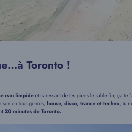
ue…à Toronto !
ne eau limpide
et caressant de tes pieds le sable fin, ça te f
de son en tous genres,
house, disco, trance et techno,
tu m
nt
20 minutes de Toronto.