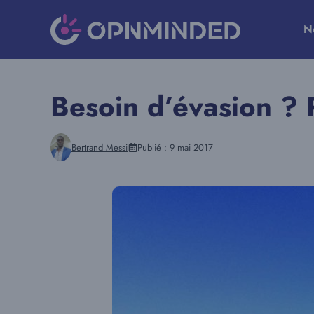
Aller
au
N
contenu
Besoin d’évasion ? P
Bertrand Messi
Publié :
9 mai 2017