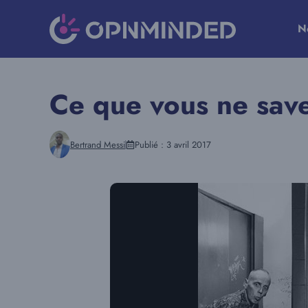
Aller
au
N
contenu
Ce que vous ne sav
Bertrand Messi
Publié :
3 avril 2017