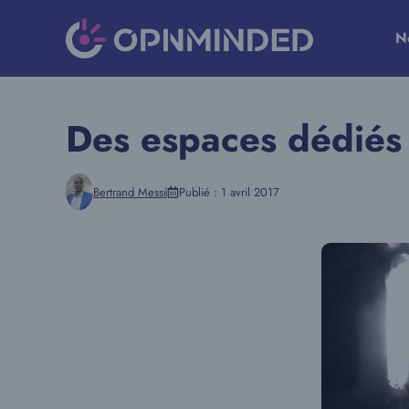
Aller
au
N
contenu
Des espaces dédiés a
Bertrand Messi
Publié :
1 avril 2017