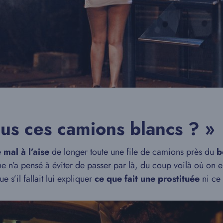
ous ces camions blancs ? »
e
mal à l’aise
de longer toute une file de camions près du
b
n’a pensé à éviter de passer par là, du coup voilà où on en
e s’il fallait lui expliquer
ce que fait une prostituée
ni ce 