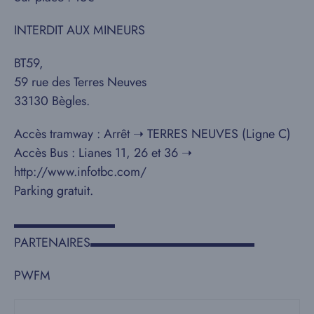
INTERDIT AUX MINEURS
BT59,
59 rue des Terres Neuves
33130 Bègles.
Accès tramway : Arrêt ➝ TERRES NEUVES (Ligne C)
Accès Bus : Lianes 11, 26 et 36 ➝
http://www.infotbc.com/
Parking gratuit.
▬▬▬▬▬▬▬▬
PARTENAIRES▬▬▬▬▬▬▬▬▬▬▬▬▬
PWFM