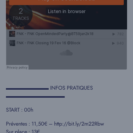
▬▬▬▬▬▬▬▬ INFOS PRATIQUES
▬▬▬▬▬▬▬▬▬▬▬
START : 00h
Préventes : 11,50€ – http://bit.ly/2m22Rbw
Sur place : 13€