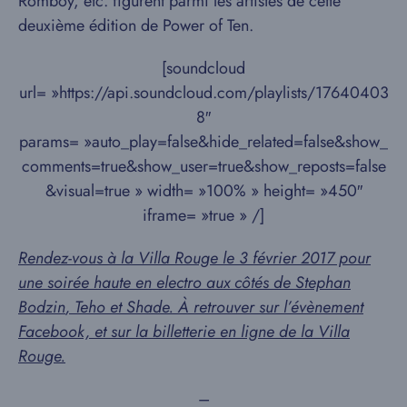
Romboy, etc. figurent parmi les artistes de cette
deuxième édition de Power of Ten.
[soundcloud
url= »https://api.soundcloud.com/playlists/17640403
8″
params= »auto_play=false&hide_related=false&show_
comments=true&show_user=true&show_reposts=false
&visual=true » width= »100% » height= »450″
iframe= »true » /]
Rendez-vous à la Villa Rouge le 3 février 2017 pour
une soirée haute en electro aux côtés de
Stephan
Bodzin
,
Teho
et
Shade
. À retrouver sur l’
évènement
Facebook,
et sur la
billetterie en ligne
de la Villa
Rouge.
–