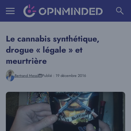
Aller
au
contenu
Le cannabis synthétique,
drogue « légale » et
meurtrière
Bertrand Messi
Publié :
19 décembre 2016