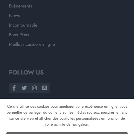
Evènements
News
Incontournable
Bons Plans
Meilleur casino en ligne
FOLLOW US
Ce site utilise des cookies pour améliorer votre expérience en ligne, vous
permettre de partager du contenu sur les médias sociaux, mesurer le trafic
sur ce site web et afficher des publicités personnalisées en fonction de
votre activité de navigation.
©
2026
Opnminded