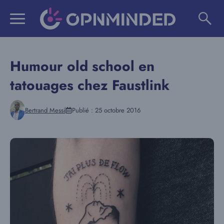
Aller
au
contenu
Humour old school en
tatouages chez Faustlink
Bertrand Messi
Publié :
25 octobre 2016