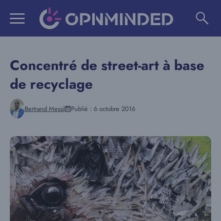
Aller
au
contenu
Concentré de street-art à base
de recyclage
Bertrand Messi
Publié :
6 octobre 2016