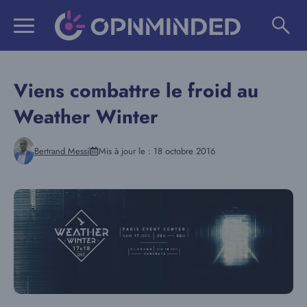
Aller
au
contenu
Viens combattre le froid au
Weather Winter
Bertrand Messi
Mis à jour le :
18 octobre 2016