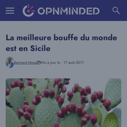
Aller
au
contenu
La meilleure bouffe du monde
est en Sicile
Bertrand Messi
Mis à jour le :
17 août 2017