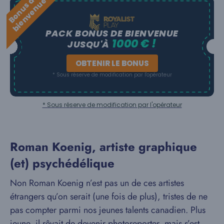
B
o
n
u
s
e
b
i
e
n
v
e
n
u
d
e
PACK BONUS DE BIENVENUE
1000 € !
JUSQU'À
OBTENIR LE BONUS
* Sous réserve de modification par l'opérateur
* Sous réserve de modification par l'opérateur
Roman Koenig, artiste graphique
(et) psychédélique
Non Roman Koenig n’est pas un de ces artistes
étrangers qu’on serait (une fois de plus), tristes de ne
pas compter parmi nos jeunes talents canadien. Plus
jeune, il rêvait de devenir photoreporter, mais s’est