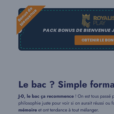
B
o
n
u
s
e
b
i
e
n
v
e
n
u
d
e
PACK BONUS DE BIENVENUE 
OBTENIR LE BO
Le bac ? Simple formal
J-0, le bac ça recommence
! On est tous passé 
philosophie juste pour voir si on aurait réussi ou 
mémoire
et ont tendance à tout