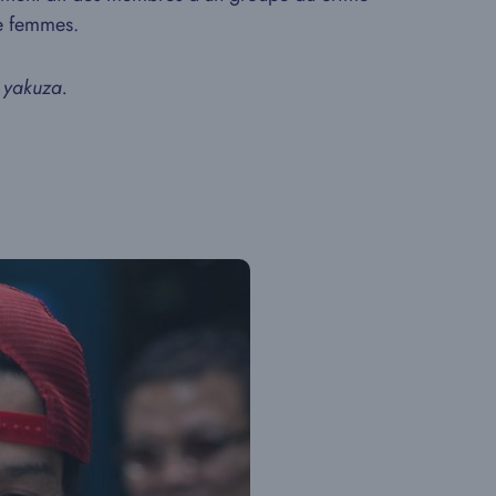
me femmes.
s
yakuza.