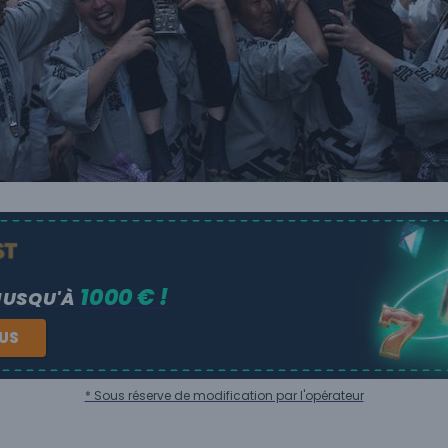
1000 € !
JUSQU'À
NUS
* Sous réserve de modification par l'opérateur