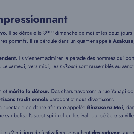
impressionnant
ème
kyo.
Il se déroule le 3
dimanche de mai et les deux jours le
es portatifs. Il se déroule dans un quartier appelé
Asakusa
rendent.
Ils viennent admirer la parade des hommes qui por
 Le samedi, vers midi, les
mikoshi
sont rassemblés au sanct
h et
mérite le détour.
Des chars traversent la rue Yanagi-do
tisans traditionnels
paradent et nous divertissent.
 un spectacle de danse très rare appelée
Binzasara Mai,
dans
e symbolise l’aspect spirituel du festival, qui célèbre sa vil
i les 2 millions de festivaliers se cachent
des
yakuza
,
autre