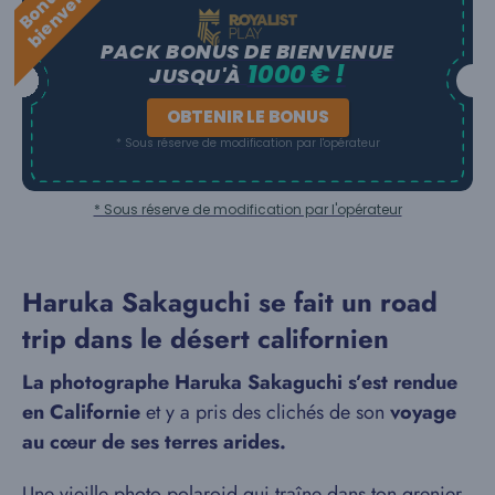
d
e
PACK BONUS DE BIENVENUE
1000 € !
JUSQU'À
OBTENIR LE BONUS
* Sous réserve de modification par l'opérateur
* Sous réserve de modification par l'opérateur
Haruka Sakaguchi se fait un road
trip dans le désert californien
La photographe Haruka Sakaguchi s’est rendue
en Californie
et y a pris des clichés de son
voyage
au cœur de ses terres arides.
Une vieille photo polaroid qui traîne dans ton grenier