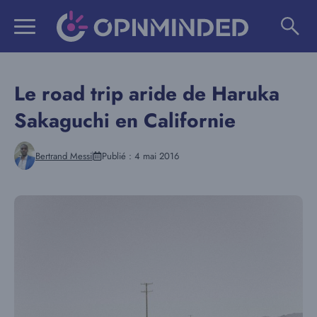
Aller
au
contenu
Le road trip aride de Haruka
Sakaguchi en Californie
Bertrand Messi
Publié :
4 mai 2016