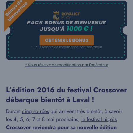
B
o
n
u
s
e
b
i
e
n
v
e
n
u
d
e
PACK BONUS DE BIENVENUE
1000 € !
JUSQU'À
OBTENIR LE BONUS
* Sous réserve de modification par l'opérateur
* Sous réserve de modification par l'opérateur
L’édition 2016 du festival Crossover
débarque bientôt à Laval !
Durant
cinq soirées
qui arrivent très bientôt, à savoir
les 4, 5, 6, 7 et 8 mai prochains,
le festival niçois
Crossover reviendra pour sa nouvelle édition