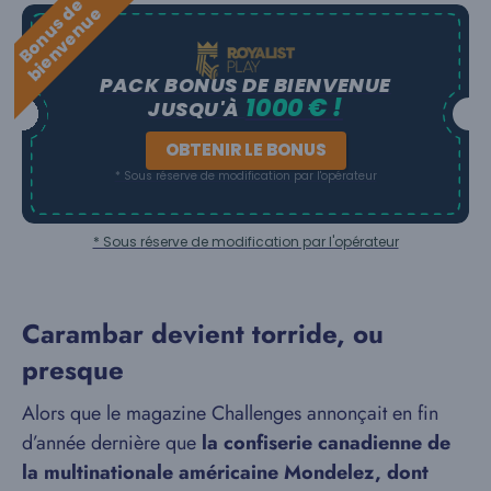
B
o
n
u
s
e
b
i
e
n
v
e
n
u
d
e
PACK BONUS DE BIENVENUE
1000 € !
JUSQU'À
OBTENIR LE BONUS
* Sous réserve de modification par l'opérateur
* Sous réserve de modification par l'opérateur
Carambar devient torride, ou
presque
Alors que le magazine Challenges annonçait en fin
d’année dernière que
la confiserie canadienne de
la multinationale américaine Mondelez, dont