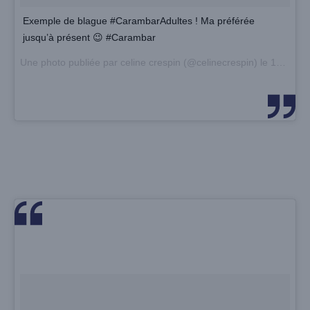
Exemple de blague #CarambarAdultes ! Ma préférée
jusqu’à présent 😉 #Carambar
Une photo publiée par celine crespin (@celinecrespin) le
14 Mars 2016 à 14h11 PDT