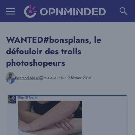
Aller
au
contenu
WANTED#bonsplans, le
défouloir des trolls
photoshopeurs
Bertrand Messi
Mis à jour le :
9 février 2016