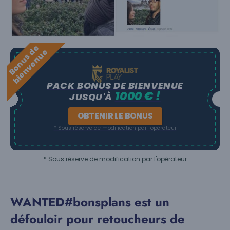
B
o
n
u
s
e
b
i
e
n
v
e
n
u
d
e
PACK BONUS DE BIENVENUE
1000 € !
JUSQU'À
OBTENIR LE BONUS
* Sous réserve de modification par l'opérateur
* Sous réserve de modification par l'opérateur
WANTED#bonsplans est un
défouloir pour retoucheurs de