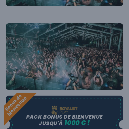
B
o
n
u
s
e
b
i
e
n
v
e
n
u
d
e
PACK BONUS DE BIENVENUE
1000 € !
JUSQU'À