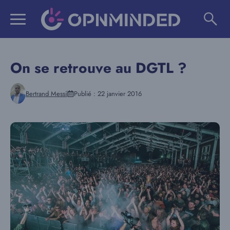
Aller
au
contenu
On se retrouve au DGTL ?
Bertrand Messi
Publié :
22 janvier 2016