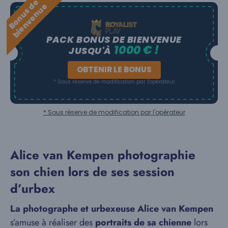
B
o
n
u
s
e
b
i
e
n
v
e
n
u
d
e
PACK BONUS DE BIENVENUE
1000 € !
JUSQU'À
OBTENIR LE BONUS
* Sous réserve de modification par l'opérateur
* Sous réserve de modification par l'opérateur
Alice van Kempen photographie
son chien lors de ses session
d’urbex
La photographe et urbexeuse Alice van Kempen
s’amuse à réaliser des
portraits de sa chienne
lors