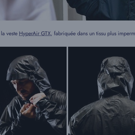
 la veste
HyperAir GTX
, fabriquée dans un tissu plus imperm