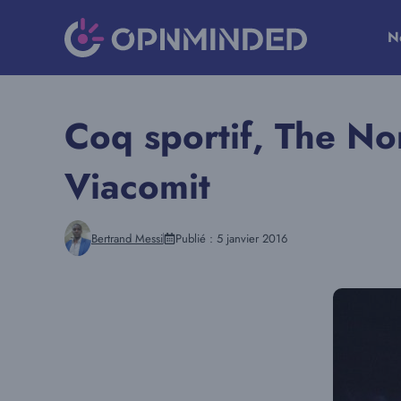
Aller
au
N
contenu
Coq sportif, The Nor
Viacomit
Bertrand Messi
Publié :
5 janvier 2016