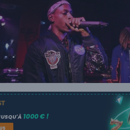
1000 € !
JUSQU'À
NUS