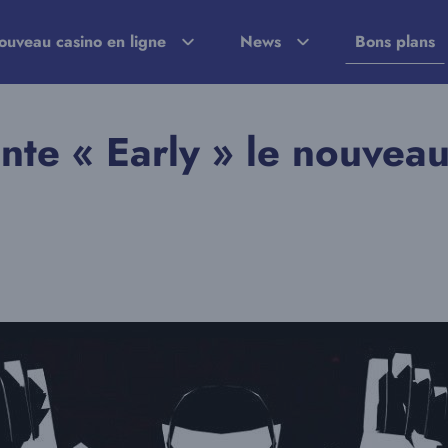
ouveau casino en ligne
News
Bons plans
te « Early » le nouveau