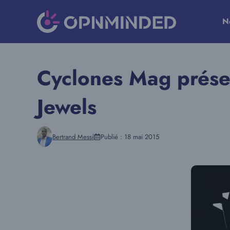
Aller
au
N
contenu
Cyclones Mag présen
Jewels
Bertrand Messi
Publié :
18 mai 2015