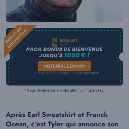
B
o
n
u
s
e
b
i
e
n
v
e
n
u
d
e
PACK BONUS DE BIENVENUE
1000 € !
JUSQU'À
OBTENIR LE BONUS
* Sous réserve de modification par l'opérateur
* Sous réserve de modification par l'opérateur
Après Earl Sweatshirt et Franck
Ocean, c’est Tyler qui annonce son