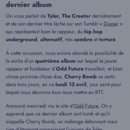
dernier album
On vous parlait de
Tyler, The Creator
dernièrement
et de son dernier titre lâché sur son Tumblr «
Diaper
»
qui représentait bien le rappeur, du
hip hop
underground
,
alternatif
, très
sombre
et
torturé
.
À cette occasion, nous avions abordé la possibilité de
la sortie d’un
quatrième album
sur lequel le jeune
rappeur et fondateur d’
Odd Future
travaillait, et bien
chose promise chose due,
Cherry Bomb
va sortir
dans trois jours, en ce
lundi 13 avril
, jour saint pour
lequel nous devrions tous nous mettre en RTT.
Annoncé mercredi via le site d’
Odd Future
, On y
apprend que ce dernier album sort lundi et qu’il
s’appelle Cherry Bomb, un mélange détonnant mais
rien d’étonnant connaissant l’univers de Tyler.