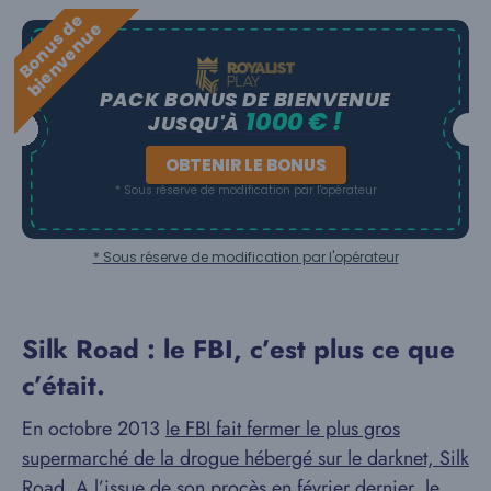
B
o
n
u
s
e
b
i
e
n
v
e
n
u
d
e
PACK BONUS DE BIENVENUE
1000 € !
JUSQU'À
OBTENIR LE BONUS
* Sous réserve de modification par l'opérateur
* Sous réserve de modification par l'opérateur
Silk Road : le FBI, c’est plus ce que
c’était.
En octobre 2013
le FBI fait fermer le plus gros
supermarché de la drogue hébergé sur le darknet, Silk
Road
. A l’issue de son procès en février dernier, le