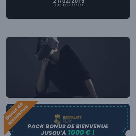
B
o
n
u
s
e
b
i
e
n
v
e
n
u
d
e
PACK BONUS DE BIENVENUE
1000 € !
JUSQU'À