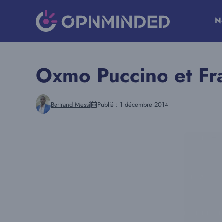
Aller
au
N
contenu
Oxmo Puccino et Fra
Bertrand Messi
Publié :
1 décembre 2014