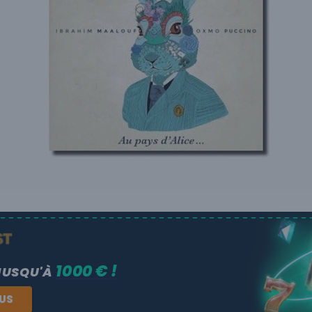
1000 € !
JUSQU'À
NUS