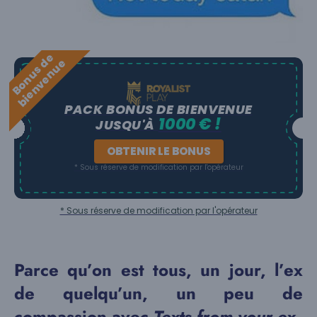
B
o
n
u
s
e
b
i
e
n
v
e
n
u
d
e
PACK BONUS DE BIENVENUE
1000 € !
JUSQU'À
OBTENIR LE BONUS
* Sous réserve de modification par l'opérateur
* Sous réserve de modification par l'opérateur
Parce qu’on est tous, un jour, l’ex
de quelqu’un, un peu de
compassion avec
Texts from your ex.