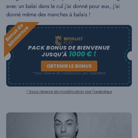
avec un balai dans le cul j’ai donné pour eux, j’ai
donné même des manches à balais !
B
o
n
u
s
e
b
i
e
n
v
e
n
u
d
e
PACK BONUS DE BIENVENUE
1000 € !
JUSQU'À
OBTENIR LE BONUS
* Sous réserve de modification par l'opérateur
* Sous réserve de modification par l'opérateur