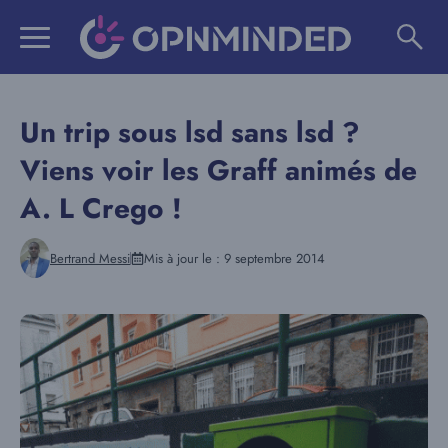
Aller
au
contenu
Un trip sous lsd sans lsd ?
Viens voir les Graff animés de
A. L Crego !
Bertrand Messi
Mis à jour le :
9 septembre 2014