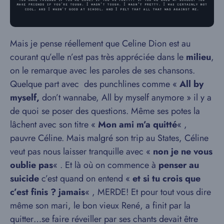
Mais je pense réellement que Celine Dion est au
courant qu’elle n’est pas très appréciée dans le
milieu
,
on le remarque avec les paroles de ses chansons.
Quelque part avec des punchlines comme «
All by
myself,
don’t wannabe, All by myself anymore » il y a
de quoi se poser des questions. Même ses potes la
lâchent avec son titre «
Mon ami m’a quitté
« ,
pauvre Céline. Mais malgré son trip au States, Céline
veut pas nous laisser tranquille avec «
non je ne vous
oublie pas
« . Et là où on commence à
penser au
suicide
c’est quand on entend «
et si tu crois que
c’est finis ? jamais
« , MERDE! Et pour tout vous dire
même son mari, le bon vieux René, a finit par la
quitter…se faire réveiller par ses chants devait être