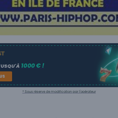
1000 € !
JUSQU'À
NUS
* Sous réserve de modification par l'opérateur