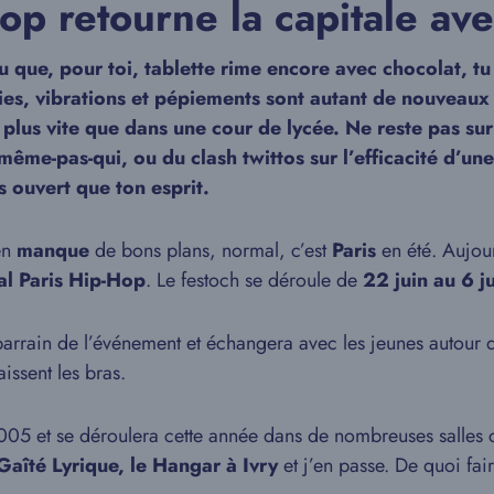
Hop retourne la capitale a
que, pour toi, tablette rime encore avec chocolat, tu n
ies, vibrations et pépiements sont autant de nouveaux 
 plus vite que dans une cour de lycée. Ne reste pas sur
-même-pas-qui, ou du clash twittos sur l’efficacité d’un
 ouvert que ton esprit.
en
manque
de bons plans, normal, c’est
Paris
en été. Aujour
al Paris Hip-Hop
. Le festoch se déroule de
22 juin au 6 ju
parrain de l’événement et échangera avec les jeunes autour 
issent les bras.
05 et se déroulera cette année dans de nombreuses salle
 Gaîté Lyrique, le Hangar à Ivry
et j’en passe. De quoi fai