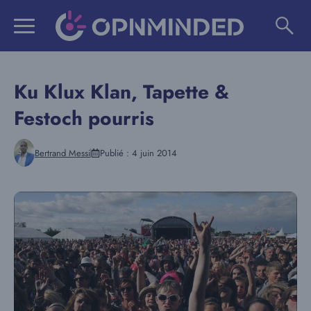
Aller
au
contenu
Ku Klux Klan, Tapette &
Festoch pourris
Bertrand Messi
Publié :
4 juin 2014