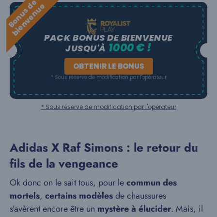
B
o
n
u
s
e
b
i
e
n
v
e
n
u
d
e
PACK BONUS DE BIENVENUE
1000 € !
JUSQU'À
OBTENIR LE BONUS
* Sous réserve de modification par l'opérateur
* Sous réserve de modification par l'opérateur
Adidas X Raf Simons : le retour du
fils de la vengeance
Ok donc on le sait tous, pour le
commun des
mortels
,
certains modèles
de chaussures
s’avèrent encore être un
mystère à élucider
. Mais, il