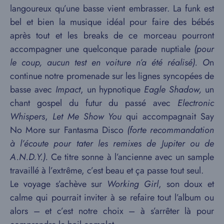
langoureux qu’une basse vient embrasser. La funk est
bel et bien la musique idéal pour faire des bébés
après tout et les breaks de ce morceau pourront
accompagner une quelconque parade nuptiale
(pour
le coup, aucun test en voiture n’a été réalisé). O
n
continue notre promenade sur les lignes syncopées de
basse avec
Impact
, un hypnotique
Eagle Shadow,
un
chant gospel du futur du passé avec
Electronic
Whispers
,
Let Me Show You
qui accompagnait Say
No More sur Fantasma Disco
(forte recommandation
à l’écoute pour tater les remixes de Jupiter ou de
A.N.D.Y.).
Ce titre sonne à l’ancienne avec un sample
travaillé à l’extrême, c’est beau et ça passe tout seul.
Le voyage s’achève sur
Working Girl
, son doux et
calme qui pourrait inviter à se refaire tout l’album ou
alors – et c’est notre choix – à s’arrêter là pour