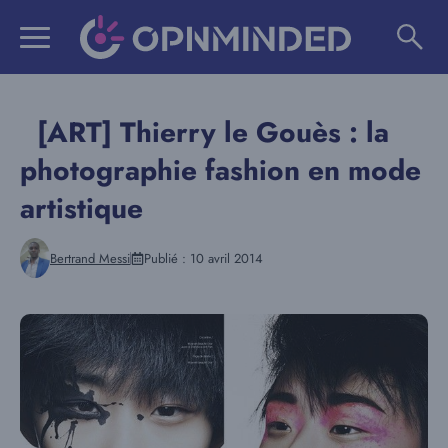
Aller
au
contenu
[ART] Thierry le Gouès : la
photographie fashion en mode
artistique
Bertrand Messi
Publié :
10 avril 2014