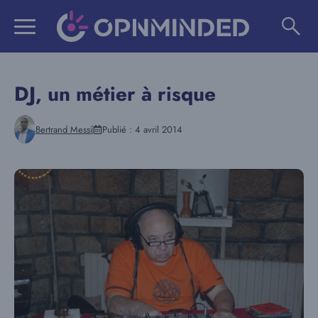
Aller
au
contenu
DJ, un métier à risque
Bertrand Messi
Publié :
4 avril 2014