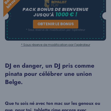
d
e
PACK BONUS DE BIENVENUE
1000 € !
JUSQU'À
OBTENIR LE BONUS
* Sous réserve de modification par l'opérateur
* Sous réserve de modification par l'opérateur
DJ en danger, un DJ pris comme
pinata pour célébrer une union
Belge.
Que tu sois né avec ton mac sur les genoux ou
que, pour toi, tablette rime encore avec