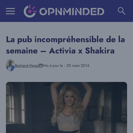
Aller
au
contenu
La pub incompréhensible de la
semaine – Activia x Shakira
Bertrand Messi
Mis à jour le :
20 mars 2014