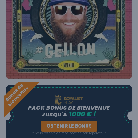
B
o
n
u
s
e
b
i
e
n
v
e
n
u
d
e
PACK BONUS DE BIENVENUE
1000 € !
JUSQU'À
OBTENIR LE BONUS
* Sous réserve de modification par l'opérateur