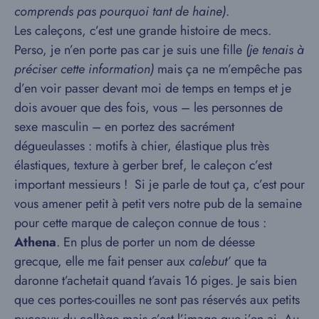
comprends pas pourquoi tant de haine)
.
Les caleçons, c’est une grande histoire de mecs.
Perso, je n’en porte pas car je suis une fille
(je tenais à
préciser cette information)
mais ça ne m’empêche pas
d’en voir passer devant moi de temps en temps et je
dois avouer que des fois, vous – les personnes de
sexe masculin – en portez des sacrément
dégueulasses : motifs à chier, élastique plus très
élastiques, texture à gerber bref, le caleçon c’est
important messieurs ! Si je parle de tout ça, c’est pour
vous amener petit à petit vers notre pub de la semaine
pour cette marque de caleçon connue de tous :
Athena
. En plus de porter un nom de déesse
grecque, elle me fait penser aux
calebut’
que ta
daronne t’achetait quand t’avais 16 piges. Je sais bien
que ces portes-couilles ne sont pas réservés aux petits
puceaux du collège mais c’est l’image que j’en ai. Au