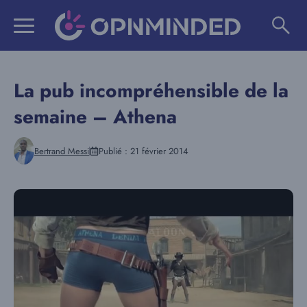
Aller
au
contenu
La pub incompréhensible de la
semaine – Athena
Bertrand Messi
Publié :
21 février 2014