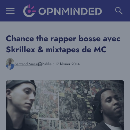
Aller
au
contenu
Chance the rapper bosse avec
Skrillex & mixtapes de MC
Bertrand Messi
Publié :
17 février 2014