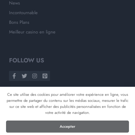
News
Incontournable
Bons Plans
Meilleur casino en ligne
FOLLOW US
Ce site utilise des cookies pour améliorer votre expérience en ligne, vous
permettre de partager du contenu sur les médias sociaux, mesurer le trafic
sur ce site web et afficher des publicités personnalisées en fonction de
votre activité de navigation.
©
2026
Opnminded
Accepter