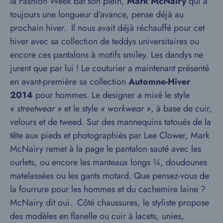
la Fashion Week bat son plein,
Mark McNairy
qui a
toujours une longueur d’avance, pense déjà au
prochain hiver. Il nous avait déjà réchauffé pour cet
hiver avec sa collection de teddys universitaires ou
encore ces pantalons à motifs smiley. Les dandys ne
jurent que par lui ! Le couturier a maintenant présenté
en avant-première sa collection
Automne-Hiver
2014
pour hommes. Le designer a mixé le style
« streetwear »
et le style
« workwear »
, à base de cuir,
velours et de tweed. Sur des mannequins tatoués de la
tête aux pieds et photographiés par Lee Clower, Mark
McNairy remet à la page le pantalon sauté avec les
ourlets, ou encore les manteaux longs ¾, doudounes
matelassées ou les gants motard. Que pensez-vous de
la fourrure pour les hommes et du cachemire laine ?
McNairy dit oui. Côté chaussures, le styliste propose
des modèles en flanelle ou cuir à lacets, unies,