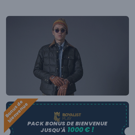
B
o
n
u
s
e
b
i
e
n
v
e
n
u
d
e
PACK BONUS DE BIENVENUE
1000 € !
JUSQU'À