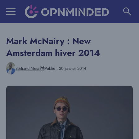
Aller
au
contenu
Mark McNairy : New
Amsterdam hiver 2014
Bertrand Messi
Publié :
20 janvier 2014