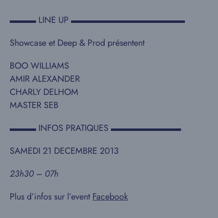
▬▬▬ LINE UP ▬▬▬▬▬▬▬▬▬▬▬▬▬
Showcase et Deep & Prod présentent
BOO WILLIAMS
AMIR ALEXANDER
CHARLY DELHOM
MASTER SEB
▬▬▬ INFOS PRATIQUES ▬▬▬▬▬▬▬▬
SAMEDI 21 DECEMBRE 2013
23h30 – 07h
Plus d’infos sur l’event
Facebook