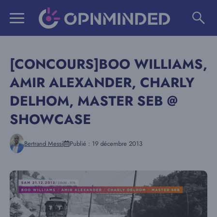
Aller
au
contenu
[CONCOURS]BOO WILLIAMS,
AMIR ALEXANDER, CHARLY
DELHOM, MASTER SEB @
SHOWCASE
Bertrand Messi
Publié :
19 décembre 2013