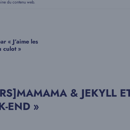
aine du contenu web.
ar « J’aime les
 culot »
OURS]MAMAMA & JEKYLL 
K-END »