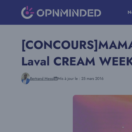
Aller
au
N
contenu
[CONCOURS]MAMAM
Laval CREAM WEE
Bertrand Messi
Mis à jour le :
25 mars 2016