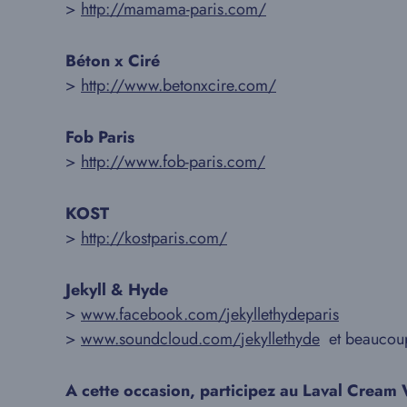
>
http://mamama-paris.com/
Béton x Ciré
>
http://www.betonxcire.com/
Fob Paris
>
http://www.fob-paris.com/
KOST
>
http://kostparis.com/
Jekyll & Hyde
>
www.facebook.com/
jekyllethydeparis
>
www.soundcloud.com/
jekyllethyde
et beaucoup 
A cette occasion, participez au Laval Crea