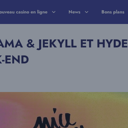
ouveau casino en ligne
News
Bons plans
A & JEKYLL ET HYDE
K-END