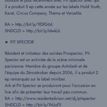
Dolibox et plus récemment avec Pit Spector avec qui
il a produit 5 ep cette année sur les labels Hold Youth,
Karat, Circus Company, Thema et Versatile.
RA > http://bit.ly/1fDfG66
SNDCLD > http://bit.ly/IdwkLk
► PIT SPECTOR
Résident et initiateur des soirées Prospector, Pit
Spector est un activiste de la scène minimale
parisienne. Membre du groupe Antislash et de
l’équipe du Zérozérobar depuis 2006, il a produit 2
ep remarqués sur le label minibar.
Ark et Pit Spector se produiront pour l’occasion en
live afin de présenter leur travail peu commun.
RA > http://www.residentadvisor.net/dj/pitspector
SNDCLD > http://bit.ly/1hUuf1l