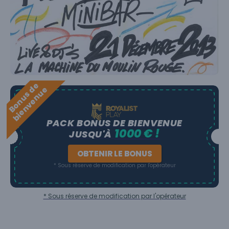
B
o
n
u
s
e
b
i
e
n
v
e
n
u
d
e
PACK BONUS DE BIENVENUE
1000 € !
JUSQU'À
OBTENIR LE BONUS
* Sous réserve de modification par l'opérateur
* Sous réserve de modification par l'opérateur