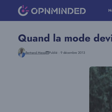
Aller
au
N
contenu
Quand la mode devi
Bertrand Messi
Publié :
9 décembre 2013