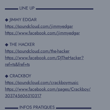
▬▬▬ LINE UP ▬▬▬▬▬▬▬▬▬▬▬▬▬
◆ JIMMY EDGAR
https://soundcloud.com/
jimmyedgar
https://www.facebook.com/
jimmyedgar
◆ THE HACKER
https://soundcloud.com/
the-hacker
https://www.facebook.com/
DJTheHacker?
ref=ts&fref=ts
◆ CRACKBOY
https://soundcloud.com/
crackboymusic
https://www.facebook.com/
pages/Crackboy/
303745606310317
▬▬▬ INFOS PRATIQUES ▬▬▬▬▬▬▬▬